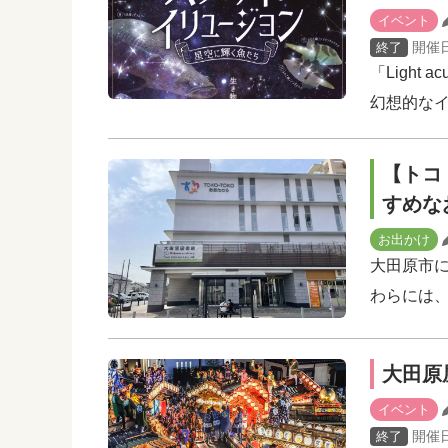
イベント
開催
終了
「Light
幻想的なイル
【トコ
すめな
お出かけ
大田原市
わらには、
大田原
イベント
開催
終了