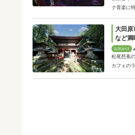
ク音楽に特
大田原
など満
お出かけ
松尾芭蕉
カフェの