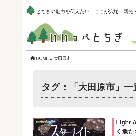
とちぎの魅力を伝えたい！
ここが穴場！観光
HOME
»
大田原市
タグ：「大田原市」一
Ligh
く魚た