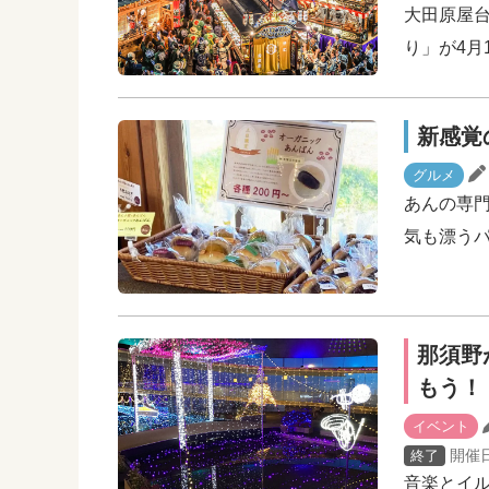
大田原屋台
り」が4月1
新感覚
グルメ
あんの専
気も漂う
那須野
もう！
イベント
開催
終了
音楽とイル