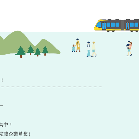
！
ー
集中！
掲載企業募集）