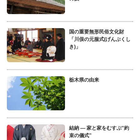
国の重要無形民俗文化財
「川俣の元服式(げんぷくし
き)」
栃木県の由来
結納 ― 家と家をむすぶ“約
束の儀式”