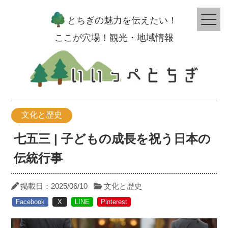
とちぎの魅力を伝えたい！
ここが穴場！観光・地域情報
文化と歴史
七五三 | 子どもの成長を祝う日本の
伝統行事
掲載日：
2025/06/10
文化と歴史
Facebook
X
LINE
Pinterest