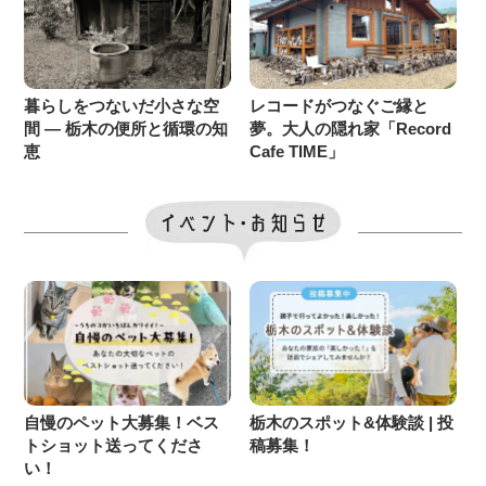
暮らしをつないだ小さな空
レコードがつなぐご縁と
間 ― 栃木の便所と循環の知
夢。大人の隠れ家「Record
恵
Cafe TIME」
自慢のペット大募集！ベス
栃木のスポット&体験談 | 投
トショット送ってくださ
稿募集！
い！