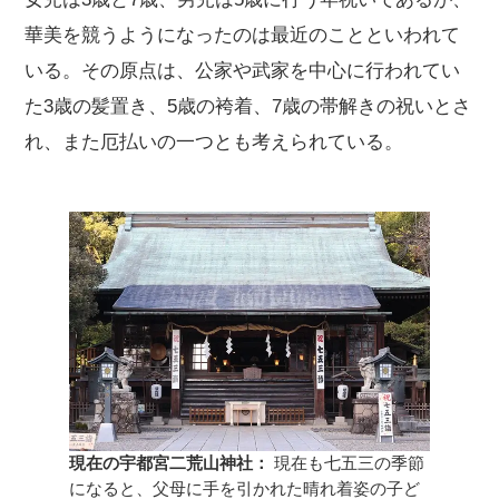
華美を競うようになったのは最近のことといわれて
いる。その原点は、公家や武家を中心に行われてい
た3歳の髪置き、5歳の袴着、7歳の帯解きの祝いとさ
れ、また厄払いの一つとも考えられている。
現在の宇都宮二荒山神社：
現在も七五三の季節
になると、父母に手を引かれた晴れ着姿の子ど