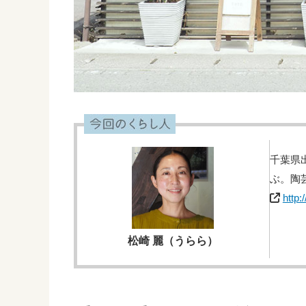
千葉県
ぶ。陶芸
http:
松崎 麗（うらら）