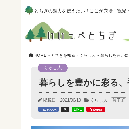
とちぎの魅力を伝えたい！
ここが穴場！観光
HOME
»
とちぎを知る
»
くらし人
»
暮らしを豊かに
くらし人
暮らしを豊かに彩る、
掲載日：
2021/06/10
くらし人
益子町
Facebook
X
LINE
Pinterest