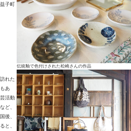
に益子町
伝統釉で色付けされた松崎さんの作品
も訪れた
めもあ
工芸活動
たなど、
帰国後、
みると、